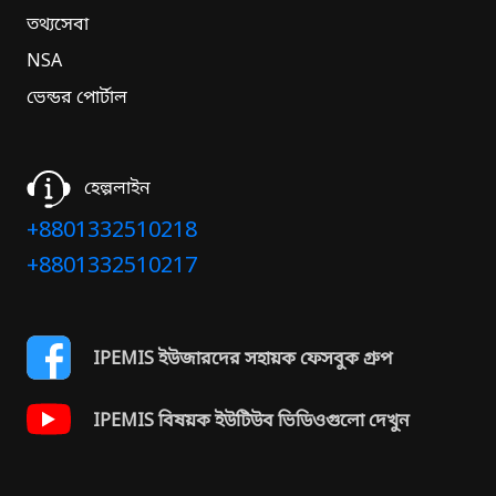
তথ্যসেবা
NSA
ভেন্ডর পোর্টাল
হেল্পলাইন
+8801332510218
+8801332510217
IPEMIS ইউজারদের সহায়ক ফেসবুক গ্রুপ
IPEMIS বিষয়ক ইউটিউব ভিডিওগুলো দেখুন