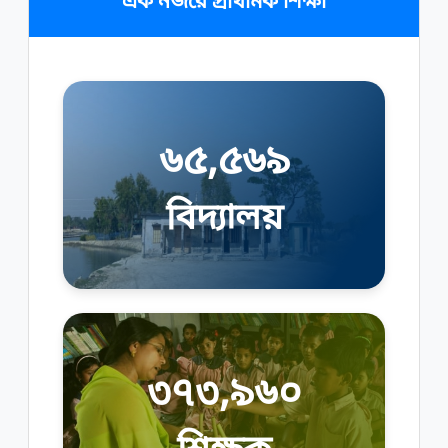
এক নজরে প্রাথমিক শিক্ষা
৬৫,৫৬৯
বিদ্যালয়
৩৭৩,৯৬০
শিক্ষক